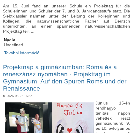
Am 15. Juni fand an unserer Schule ein Projekttag für die
Schülerinnen und Schüler der 7. und 8. Jahrgangsstufe statt. Die
Siebtklässler nahmen unter der Leitung der Kolleginnen und
Kollegen, die naturwissenschaftliche Fächer auf Deutsch
unterrichten, an einem spannenden naturwissenschaftlichen
Projekttag teil. ...
Nyelv
Undefined
További információ
Élményekben gazdag projektnap a 7. és 8.
évfolyamon - Erlebnisreicher Projekttag für die 7.
und 8. Jahrgangsstufe tartalommal
Projektnap a gimnáziumban: Róma és a
kapcsolatosan
reneszánsz nyomában - Projekttag im
Gymnasium: Auf den Spuren Roms und der
Renaissance
h, 2026-06-22 16:52
Június 15-én
rendhagyó
tanítási napon
vehettek részt
gimnáziumunk 9.
és 10. évfolyamos