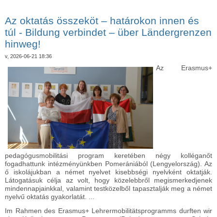
der Schülerolympiade tartalommal kapcsolatosan
Az oktatás összeköt – határokon innen és
túl - Bildung verbindet – über Ländergrenzen
hinweg!
v, 2026-06-21 18:36
Az Erasmus+
pedagógusmobilitási program keretében négy kolléganőt
fogadhattunk intézményünkben Pomerániából (Lengyelország). Az
ő iskolájukban a német nyelvet kisebbségi nyelvként oktatják.
Látogatásuk célja az volt, hogy közelebbről megismerkedjenek
mindennapjainkkal, valamint testközelből tapasztalják meg a német
nyelvű oktatás gyakorlatát. ...
Im Rahmen des Erasmus+ Lehrermobilitätsprogramms durften wir