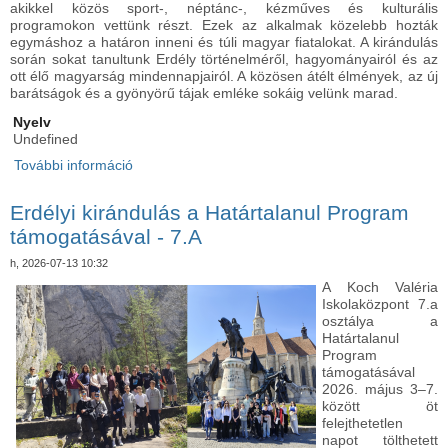
akikkel közös sport-, néptánc-, kézműves és kulturális
programokon vettünk részt. Ezek az alkalmak közelebb hozták
egymáshoz a határon inneni és túli magyar fiatalokat. A kirándulás
során sokat tanultunk Erdély történelméről, hagyományairól és az
ott élő magyarság mindennapjairól. A közösen átélt élmények, az új
barátságok és a gyönyörű tájak emléke sokáig velünk marad.
Nyelv
Undefined
További információ
Erdélyi kirándulás a Határtalanul Program
támogatásával - 7.B tartalommal kapcsolatosan
Erdélyi kirándulás a Határtalanul Program
támogatásával - 7.A
h, 2026-07-13 10:32
A Koch Valéria
Iskolaközpont 7.a
osztálya a
Határtalanul
Program
támogatásával
2026. május 3–7.
között öt
felejthetetlen
napot tölthetett