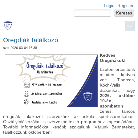
Ugrás a tartalomra
Skip to search
Login links
Login
Register
Keresés
Keresés űrlap
toggle
Öregdiák találkozó
sze, 2026-03-04 16:38
Kedves
Öregdiákok!
Ezúton értesítünk
minden kedves
volt Tiborcos,
Koch-Valis
diákunkat, hogy
2026. október
10-én,
szombaton
zenés, táncos
öregdiák találkozót szervezünk az iskola sportcsarnokában.
Osztálytalálkozókat is szervezhettek a programhoz kapcsolódóan.
További információkkal később szolgálunk. Várunk Benneteket,
találkozzunk októberben!