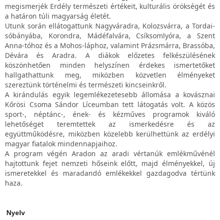
megismerjék Erdély természeti értékeit, kulturális örökségét és
a határon túli magyarság életét.
Utunk során ellátogattunk Nagyváradra, Kolozsvárra, a Tordai-
sóbányába, Korondra, Mádéfalvára, Csíksomlyóra, a Szent
Anna-tóhoz és a Mohos-láphoz, valamint Prázsmárra, Brassóba,
Dévára és Aradra. A diákok előzetes felkészülésének
köszönhetően minden helyszínen érdekes ismertetőket
hallgathattunk meg, miközben közvetlen élményeket
szereztünk történelmi és természeti kincseinkről.
A kirándulás egyik legemlékezetesebb állomása a kovásznai
Kőrösi Csoma Sándor Líceumban tett látogatás volt. A közös
sport-, néptánc-, ének- és kézműves programok kiváló
lehetőséget teremtettek az ismerkedésre és az
együttműködésre, miközben közelebb kerülhettünk az erdélyi
magyar fiatalok mindennapjaihoz.
A program végén Aradon az aradi vértanúk emlékművénél
hajtottunk fejet nemzeti hőseink előtt, majd élményekkel, új
ismeretekkel és maradandó emlékekkel gazdagodva tértünk
haza.
Nyelv