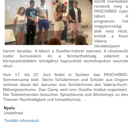
között Szerbiában
rendezik meg a
PASCH/BKD nyári
tábort. A
programon hat
magyarországi
diák vesz részt,
köztük a Koch
Valéria
Iskolaközpont
három tanulója. A tábort a Goethe-Intézet szervezi. A résztvevők
nyelvi kurzusokon és a fenntarthatóság, valamint a
környezetvédelem témájához kapcsolódó workshopokon vesznek
részt. ...
Vom 17. bis 23. Juni findet in Serbien das PASCH/BKD-
Sommercamp statt. Sechs Schülerinnen und Schüler aus Ungarn
nehmen daran teil, darunter drei SchülerInnen des Valeria-Koch-
Bildungszentrums. Das Camp wird vom Goethe Institut organisiert.
Die Teilnehmenden besuchen Sprachkurse und Workshops zu den
Themen Nachhaltigkeit und Umweltschutz. ...
Nyelv
Undefined
További információ
Iskolánk diákjai a PASCH/BKD nyári táborban -
Unsere Schülerinnen und Schüler beim
PASCH/BKD-Sommercamp tartalommal