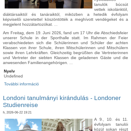
tanulók búcsút
vettek iskolánktól,
diáktársaiktól és tanáraiktól, miközben a hetedik évfolyam
képviselői szeretettel köszöntötték a meghívott vendégeket és a
megjelent hozzátartozókat. ...
Am Freitag, dem 19. Juni 2026, fand um 17 Uhr die Abschiedsfeier
unserer Schule in der Sporthalle statt. Im Rahmen der Feier
verabschiedeten sich die Schülerinnen und Schüler der achten
Klassen von ihrer Schule, ihren Mitschülerinnen und Mitschülern
sowie ihren Lehrkräften. Gleichzeitig begrüßten die Vertreterinnen
und Vertreter der siebten Klassen die geladenen Gäste und die
anwesenden Familienangehörigen. ...
Nyelv
Undefined
További információ
Ballagási ünnepély - Abschiedsfeier tartalommal
kapcsolatosan
Londoni tanulmányi kirándulás - Londoner
Studienreise
h, 2026-06-22 19:21
A 9., 10. és 11.
évfolyam tanulói
közül sokan részt