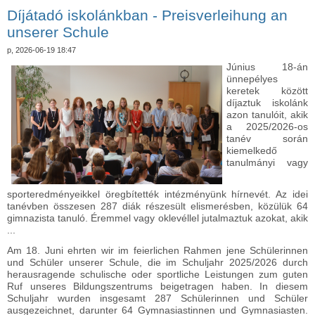
kapcsolatosan
Díjátadó iskolánkban - Preisverleihung an
unserer Schule
p, 2026-06-19 18:47
Június 18-án
ünnepélyes
keretek között
díjaztuk iskolánk
azon tanulóit, akik
a 2025/2026-os
tanév során
kiemelkedő
tanulmányi vagy
sporteredményeikkel öregbítették intézményünk hírnevét. Az idei
tanévben összesen 287 diák részesült elismerésben, közülük 64
gimnazista tanuló. Éremmel vagy oklevéllel jutalmaztuk azokat, akik
...
Am 18. Juni ehrten wir im feierlichen Rahmen jene Schülerinnen
und Schüler unserer Schule, die im Schuljahr 2025/2026 durch
herausragende schulische oder sportliche Leistungen zum guten
Ruf unseres Bildungszentrums beigetragen haben. In diesem
Schuljahr wurden insgesamt 287 Schülerinnen und Schüler
ausgezeichnet, darunter 64 Gymnasiastinnen und Gymnasiasten.