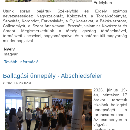
Erdélyben.
Utunk során bejártuk Székelyföld és Erdély számos
nevezetességét: Nagyszalontát, Kolozsvárt, a Tordai-sóbányát,
Szovátát, Korondot, Farkaslakát, a Gyilkos-tavat, a Békás-szorost,
Csíksomlyót, a Szent Anna-tavat, Brassót, valamint Kovásznát és
Aradot. Megismerkedtünk a térség gazdag történelmével,
természeti kincseivel, hagyományaival és a határon túli magyarság
mindennapjaival. ...
Nyelv
magyar
További információ
Erdélyi kirándulás a Határtalanul Program
támogatásával - 7.A tartalommal kapcsolatosan
Ballagási ünnepély - Abschiedsfeier
k, 2026-06-23 16:31
2026. június 19-
én, pénteken 17
órakor tartottuk
iskolánk ballagási
ünnepségét a
tornacsarnokban.
Az eseményen a
végzős
nyolcadikos