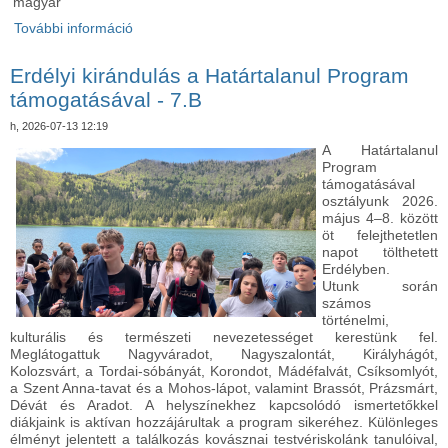
magyar
További információ
Erdélyi kirándulás a Határtalanul Program
támogatásával - 7.C tartalommal kapcsolatosan
Erdélyi kirándulás a Határtalanul Program
támogatásával - 7.B
h, 2026-07-13 12:19
A Határtalanul
Program
támogatásával
osztályunk 2026.
május 4–8. között
öt felejthetetlen
napot tölthetett
Erdélyben.
Utunk során
számos
történelmi,
kulturális és természeti nevezetességet kerestünk fel.
Meglátogattuk Nagyváradot, Nagyszalontát, Királyhágót,
Kolozsvárt, a Tordai-sóbányát, Korondot, Mádéfalvát, Csíksomlyót,
a Szent Anna-tavat és a Mohos-lápot, valamint Brassót, Prázsmárt,
Dévát és Aradot. A helyszínekhez kapcsolódó ismertetőkkel
diákjaink is aktívan hozzájárultak a program sikeréhez. Különleges
élményt jelentett a találkozás kovásznai testvériskolánk tanulóival,