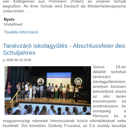
vier Kolleginnen aus Pommern (Polen) an unserer Schule
begrüßen. An ihrer Schule wird Deutsch als Minderheitensprache
unterrichtet. ...
Nyelv
Undefined
További információ
Az oktatás összeköt – határokon innen és túl -
Bildung verbindet – über Ländergrenzen hinweg!
tartalommal kapcsolatosan
Tanévzáró iskolagyűlés - Abschlussfeier des
Schuljahres
p, 2026-06-19 19:00
Június 19-én
délelőtt tartottuk
tanévzáró
iskolagyűlésünket,
amelyen közösen
tekintettünk vissza
az idei tanév
eseményeire és
eredményeire. Az
ünnepség a
Himnusz és a
magyarországi németek himnuszának közös eléneklésével vette
kezdetét. Ezt követően Székely Fruzsina, az 5.b osztály tanulója