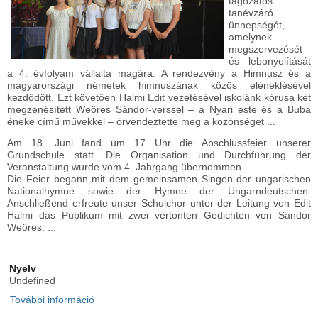
tagozatos
tanévzáró
ünnepségét,
amelynek
megszervezését
és lebonyolítását
a 4. évfolyam vállalta magára. A rendezvény a Himnusz és a
magyarországi németek himnuszának közös eléneklésével
kezdődött. Ezt követően Halmi Edit vezetésével iskolánk kórusa két
megzenésített Weöres Sándor-verssel – a Nyári este és a Buba
éneke című művekkel – örvendeztette meg a közönséget ...
Am 18. Juni fand um 17 Uhr die Abschlussfeier unserer
Grundschule statt. Die Organisation und Durchführung der
Veranstaltung wurde vom 4. Jahrgang übernommen.
Die Feier begann mit dem gemeinsamen Singen der ungarischen
Nationalhymne sowie der Hymne der Ungarndeutschen.
Anschließend erfreute unser Schulchor unter der Leitung von Edit
Halmi das Publikum mit zwei vertonten Gedichten von Sándor
Weöres: ...
Nyelv
Undefined
További információ
Alsó tagozatos tanévzáró ünnepség -
Abschlussfeier der Grundschule tartalommal