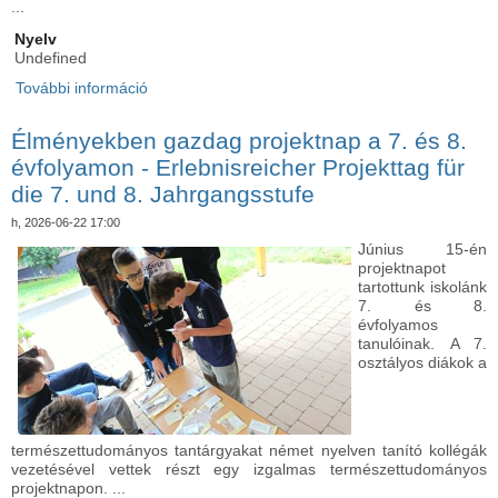
...
Nyelv
Undefined
További információ
Közösség, játék és élmények – Felsős DÖK-nap
iskolánkban - Gemeinschaft, Spiel und Erlebnisse
– DÖK-Tag der Oberstufe an unserer
Élményekben gazdag projektnap a 7. és 8.
Grundschule tartalommal kapcsolatosan
évfolyamon - Erlebnisreicher Projekttag für
die 7. und 8. Jahrgangsstufe
h, 2026-06-22 17:00
Június 15-én
projektnapot
tartottunk iskolánk
7. és 8.
évfolyamos
tanulóinak. A 7.
osztályos diákok a
természettudományos tantárgyakat német nyelven tanító kollégák
vezetésével vettek részt egy izgalmas természettudományos
projektnapon. ...