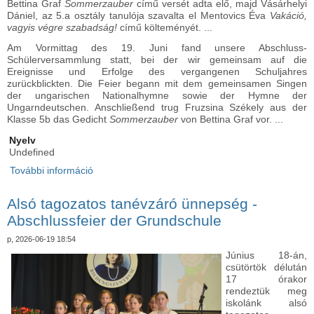
Bettina Graf
Sommerzauber
című versét adta elő, majd Vásárhelyi
Dániel, az 5.a osztály tanulója szavalta el Mentovics Éva
Vakáció,
vagyis végre szabadság!
című költeményét. ...
Am Vormittag des 19. Juni fand unsere Abschluss-
Schülerversammlung statt, bei der wir gemeinsam auf die
Ereignisse und Erfolge des vergangenen Schuljahres
zurückblickten. Die Feier begann mit dem gemeinsamen Singen
der ungarischen Nationalhymne sowie der Hymne der
Ungarndeutschen. Anschließend trug Fruzsina Székely aus der
Klasse 5b das Gedicht
Sommerzauber
von Bettina Graf vor. ...
Nyelv
Undefined
További információ
Tanévzáró iskolagyűlés - Abschlussfeier des
Schuljahres tartalommal kapcsolatosan
Alsó tagozatos tanévzáró ünnepség -
Abschlussfeier der Grundschule
p, 2026-06-19 18:54
Június 18-án,
csütörtök délután
17 órakor
rendeztük meg
iskolánk alsó