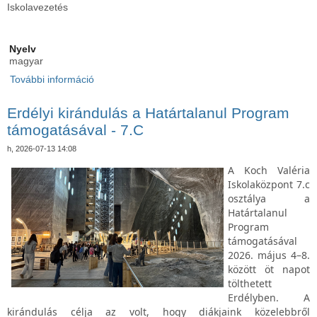
Iskolavezetés
Nyelv
magyar
További információ
Öregdiák találkozó tartalommal kapcsolatosan
Erdélyi kirándulás a Határtalanul Program
támogatásával - 7.C
h, 2026-07-13 14:08
A Koch Valéria
Iskolaközpont 7.c
osztálya a
Határtalanul
Program
támogatásával
2026. május 4–8.
között öt napot
tölthetett
Erdélyben. A
kirándulás célja az volt, hogy diákjaink közelebbről