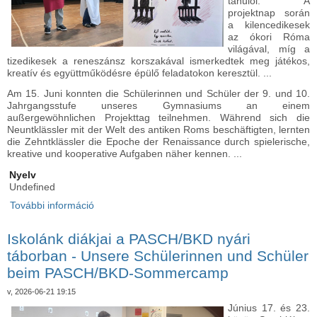
tanulói. A
projektnap során
a kilencedikesek
az ókori Róma
világával, míg a
tizedikesek a reneszánsz korszakával ismerkedtek meg játékos,
kreatív és együttműködésre épülő feladatokon keresztül. ...
Am 15. Juni konnten die Schülerinnen und Schüler der 9. und 10.
Jahrgangsstufe unseres Gymnasiums an einem
außergewöhnlichen Projekttag teilnehmen. Während sich die
Neuntklässler mit der Welt des antiken Roms beschäftigten, lernten
die Zehntklässler die Epoche der Renaissance durch spielerische,
kreative und kooperative Aufgaben näher kennen. ...
Nyelv
Undefined
További információ
Projektnap a gimnáziumban: Róma és a
reneszánsz nyomában - Projekttag im
Gymnasium: Auf den Spuren Roms und der
Iskolánk diákjai a PASCH/BKD nyári
Renaissance tartalommal kapcsolatosan
táborban - Unsere Schülerinnen und Schüler
beim PASCH/BKD-Sommercamp
v, 2026-06-21 19:15
Június 17. és 23.