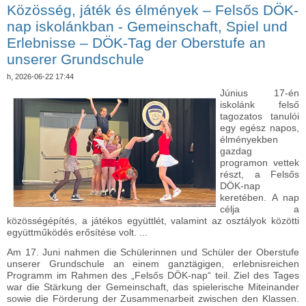
Közösség, játék és élmények – Felsős DÖK-
nap iskolánkban - Gemeinschaft, Spiel und
Erlebnisse – DÖK-Tag der Oberstufe an
unserer Grundschule
h, 2026-06-22 17:44
Június 17-én
iskolánk felső
tagozatos tanulói
egy egész napos,
élményekben
gazdag
programon vettek
részt, a Felsős
DÖK-nap
keretében. A nap
célja a
közösségépítés, a játékos együttlét, valamint az osztályok közötti
együttműködés erősítése volt. ...
Am 17. Juni nahmen die Schülerinnen und Schüler der Oberstufe
unserer Grundschule an einem ganztägigen, erlebnisreichen
Programm im Rahmen des „Felsős DÖK-nap“ teil. Ziel des Tages
war die Stärkung der Gemeinschaft, das spielerische Miteinander
sowie die Förderung der Zusammenarbeit zwischen den Klassen.