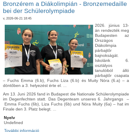
Bronzérem a Diákolimpián - Bronzemedaille
kapcsolatosan
bei der Schülerolympiade
v, 2026-06-21 18:45
2026. június 13-
án rendezték meg
Budapesten az
Országos
Diákolimpia
párbajtőr
bajnokságát.
Iskolánk 6.
osztályos
tanulóiból álló
párbajtőr csapata
– Fuchs Emma (6.b), Fuchs Liza (6.b) és Muity Nóra (6.a) – a
döntőben a 3. helyezést érte el. ...
Am 13. Juni 2026 fand in Budapest die Nationale Schülerolympiade
im Degenfechten statt. Das Degenteam unseres 6. Jahrgangs –
Emma Fuchs (6b), Liza Fuchs (6b) und Nóra Muity (6a) – hat im
Finale den 3. Platz belegt. ...
Nyelv
Undefined
További információ
Bronzérem a Diákolimpián - Bronzemedaille bei