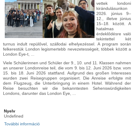
vettek londoni
kirándulásunkon
2026. június 9–
12., illetve június
15–18. között. A
hatalmas
érdeklődésre való
tekintettel két
turnus indult repülővel, szállodai elhelyezéssel. A program során
felkerestük London legismertebb nevezetességeit, többek között a
London Eye-t, ...
Viele Schülerinnen und Schüler der 9., 10. und 11. Klassen nahmen
an unserer Londonreise teil, die vom 9. bis 12. Juni 2026 bzw. vom
15. bis 18. Juni 2026 stattfand. Aufgrund des großen Interesses
wurden zwei Reisegruppen organisiert. Die Anreise erfolgte mit
dem Flugzeug, die Unterbringung in einem Hotel. Während der
Reise besuchten wir die bekanntesten Sehenswürdigkeiten
Londons, darunter das London Eye, ...
Nyelv
Undefined
További információ
Londoni tanulmányi kirándulás - Londoner
Studienreise tartalommal kapcsolatosan