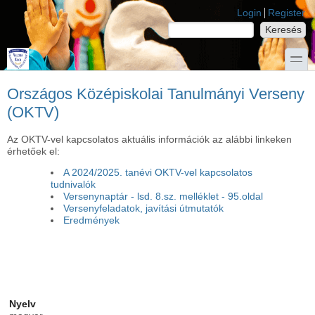
Ugrás a tartalomra
Skip to search
Login links
Login
Register
Keresés
Keresés űrlap
toggle
Országos Középiskolai Tanulmányi Verseny
(OKTV)
Az OKTV-vel kapcsolatos aktuális információk az alábbi linkeken
érhetőek el:
A 2024/2025. tanévi OKTV-vel kapcsolatos
tudnivalók
Versenynaptár - lsd. 8.sz. melléklet - 95.oldal
Versenyfeladatok, javítási útmutatók
Eredmények
Nyelv