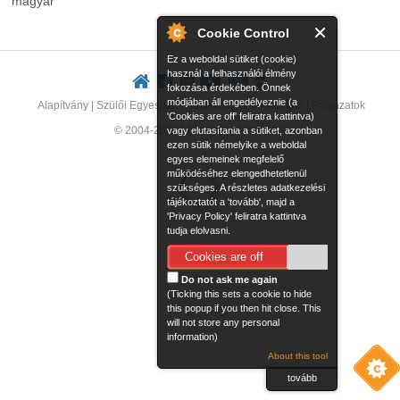
magyar
Cookie Control
Ez a weboldal sütiket (cookie)
használ a felhasználói élmény
fokozása érdekében. Önnek
módjában áll engedélyeznie (a
Alapítvány
|
Szülői Egyesület
|
Adatkezelési tájékoztató
|
Pályázatok
'Cookies are off' feliratra kattintva)
© 2004-2026 Minden jog fenntartva
vagy elutasítania a sütiket, azonban
ezen sütik némelyike a weboldal
egyes elemeinek megfelelő
működéséhez elengedhetetlenül
szükséges. A részletes adatkezelési
tájékoztatót a 'tovább', majd a
'Privacy Policy' feliratra kattintva
tudja elolvasni.
Cookies are off
Do not ask me again
(Ticking this sets a cookie to hide
this popup if you then hit close. This
will not store any personal
information)
About this tool
tovább