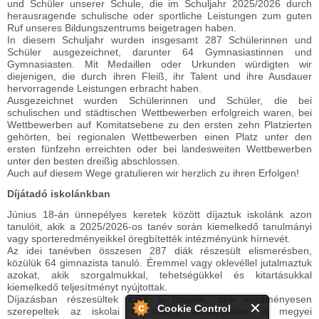
und Schüler unserer Schule, die im Schuljahr 2025/2026 durch
herausragende schulische oder sportliche Leistungen zum guten
Ruf unseres Bildungszentrums beigetragen haben.
In diesem Schuljahr wurden insgesamt 287 Schülerinnen und
Schüler ausgezeichnet, darunter 64 Gymnasiastinnen und
Gymnasiasten. Mit Medaillen oder Urkunden würdigten wir
diejenigen, die durch ihren Fleiß, ihr Talent und ihre Ausdauer
hervorragende Leistungen erbracht haben.
Ausgezeichnet wurden Schülerinnen und Schüler, die bei
schulischen und städtischen Wettbewerben erfolgreich waren, bei
Wettbewerben auf Komitatsebene zu den ersten zehn Platzierten
gehörten, bei regionalen Wettbewerben einen Platz unter den
ersten fünfzehn erreichten oder bei landesweiten Wettbewerben
unter den besten dreißig abschlossen.
Auch auf diesem Wege gratulieren wir herzlich zu ihren Erfolgen!
Díjátadó iskolánkban
Június 18-án ünnepélyes keretek között díjaztuk iskolánk azon
tanulóit, akik a 2025/2026-os tanév során kiemelkedő tanulmányi
vagy sporteredményeikkel öregbítették intézményünk hírnevét.
Az idei tanévben összesen 287 diák részesült elismerésben,
közülük 64 gimnazista tanuló. Éremmel vagy oklevéllel jutalmaztuk
azokat, akik szorgalmukkal, tehetségükkel és kitartásukkal
kiemelkedő teljesítményt nyújtottak.
Díjazásban részesültek azok a tanulók, akik eredményesen
Cookie Control
szerepeltek az iskolai és városi versenyeken, a megyei