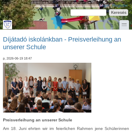
Ugrás a tartalomra
Skip to search
Login links
Login
Register
Keresés
Keresés űrlap
toggle
Díjátadó iskolánkban - Preisverleihung an
unserer Schule
p, 2026-06-19 18:47
Preisverleihung an unserer Schule
Am 18. Juni ehrten wir im feierlichen Rahmen jene Schülerinnen