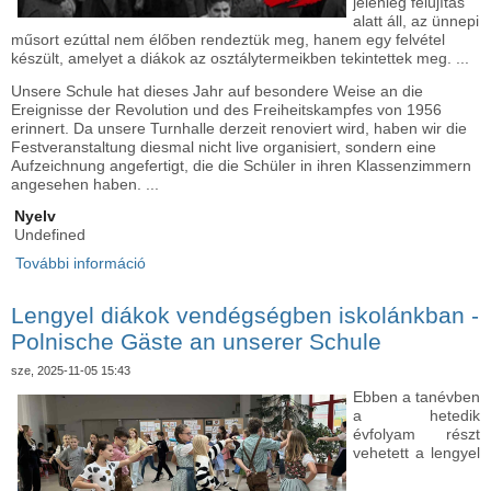
jelenleg felújítás
alatt áll, az ünnepi
műsort ezúttal nem élőben rendeztük meg, hanem egy felvétel
készült, amelyet a diákok az osztálytermeikben tekintettek meg. ...
Unsere Schule hat dieses Jahr auf besondere Weise an die
Ereignisse der Revolution und des Freiheitskampfes von 1956
erinnert. Da unsere Turnhalle derzeit renoviert wird, haben wir die
Festveranstaltung diesmal nicht live organisiert, sondern eine
Aufzeichnung angefertigt, die die Schüler in ihren Klassenzimmern
angesehen haben. ...
Nyelv
Undefined
További információ
A múlt képei újraéledtek – Bilder aus der
Vergangenheit wieder lebendig tartalommal
kapcsolatosan
Lengyel diákok vendégségben iskolánkban -
Polnische Gäste an unserer Schule
sze, 2025-11-05 15:43
Ebben a tanévben
a hetedik
évfolyam részt
vehetett a lengyel