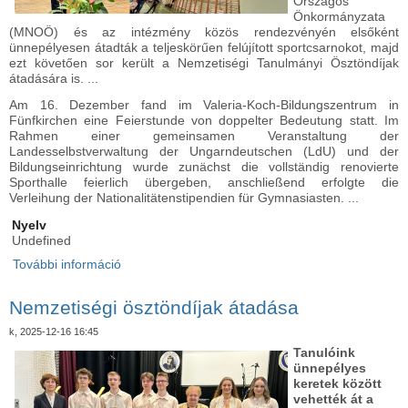
Országos
Önkormányzata
(MNOÖ) és az intézmény közös rendezvényén elsőként
ünnepélyesen átadták a teljeskörűen felújított sportcsarnokot, majd
ezt követően sor került a Nemzetiségi Tanulmányi Ösztöndíjak
átadására is. ...
Am 16. Dezember fand im Valeria-Koch-Bildungszentrum in
Fünfkirchen eine Feierstunde von doppelter Bedeutung statt. Im
Rahmen einer gemeinsamen Veranstaltung der
Landesselbstverwaltung der Ungarndeutschen (LdU) und der
Bildungseinrichtung wurde zunächst die vollständig renovierte
Sporthalle feierlich übergeben, anschließend erfolgte die
Verleihung der Nationalitätenstipendien für Gymnasiasten. ...
Nyelv
Undefined
További információ
Kettős ünnep a Koch Valéria Iskolaközpontban -
Doppeltes Fest im Valeria-Koch-Bildungszentrum
tartalommal kapcsolatosan
Nemzetiségi ösztöndíjak átadása
k, 2025-12-16 16:45
Tanulóink
ünnepélyes
keretek között
vehették át a