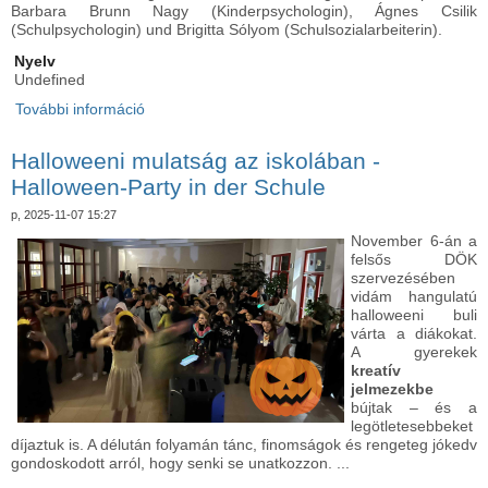
Barbara Brunn Nagy (Kinderpsychologin), Ágnes Csilik
(Schulpsychologin) und Brigitta Sólyom (Schulsozialarbeiterin).
Nyelv
Undefined
További információ
Együtt könnyebb - Szülői est - Gemeinsam ist es
leichter – Elternabend tartalommal kapcsolatosan
Halloweeni mulatság az iskolában -
Halloween-Party in der Schule
p, 2025-11-07 15:27
November 6-án a
felsős DÖK
szervezésében
vidám hangulatú
halloweeni buli
várta a diákokat.
A gyerekek
kreatív
jelmezekbe
bújtak – és a
legötletesebbeket
díjaztuk is. A délután folyamán tánc, finomságok és rengeteg jókedv
gondoskodott arról, hogy senki se unatkozzon. ...