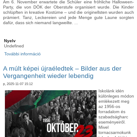
Am 6. November erwartete die Schüler eine fröhliche Halloween-
Party, die von DÖK der Oberstufe organisiert wurde. Die Kinder
schlüpften in kreative Kostüme – und die originellsten wurden auch
prämiert. Tanz, Leckereien und jede Menge gute Laune sorgten
dafür, dass sich niemand langweilte. ...
Nyelv
Undefined
További információ
Halloweeni mulatság az iskolában - Halloween-
Party in der Schule tartalommal kapcsolatosan
A múlt képei újraéledtek – Bilder aus der
Vergangenheit wieder lebendig
p, 2025-11-07 15:12
Iskolánk idén
különleges módon
emlékezett meg
az 1956-os
forradalom és
szabadságharc
eseményeiről.
Mivel
tornacsarnokunk