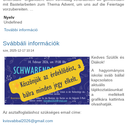
mit Bastelarbeiten zum Thema Advent, um uns auf die Feiertage
vorzubereiten. ...
Nyelv
Undefined
További információ
Adventi barkácsolás - Adventsbastelei
tartalommal kapcsolatosan
Svábbáli információk
sze, 2025-12-17 10:14
Kedves Szülők és
Diákok!
A hagyományos
iskolai sváb bállal
kapcsolatos
aktuális
tájékoztatásunkat
a mellékelt
grafikára kattintva
olvashatják.
Az asztalfoglaláshoz szükséges email címe:
kvisvabbal2026@gmail.com