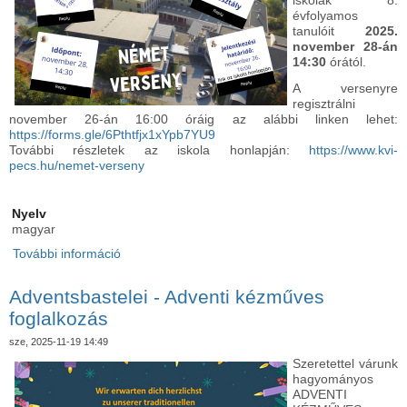
iskolák 8.
évfolyamos
tanulóit
2025.
november 28-án
14:30
órától.
A versenyre
regisztrálni
november 26-án 16:00 óráig az alábbi linken lehet:
https://forms.gle/6Pthtfjx1xYpb7YU9
További részletek az iskola honlapján:
https://www.kvi-
pecs.hu/nemet-verseny
Nyelv
magyar
További információ
Német nyelvi verseny - felhívás tartalommal
kapcsolatosan
Adventsbastelei - Adventi kézműves
foglalkozás
sze, 2025-11-19 14:49
Szeretettel várunk
hagyományos
ADVENTI