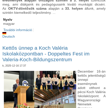
eredmények alapján országos szinten a 3. helyet
szereztük
meg, ami diákjaink és pedagógusaink kiváló munkáját dicséri.
Az
OKTV-döntősök száma
alapján a
33. helyen
állunk, amely
szintén kiemelkedő teljesítmény. ...
Nyelv
magyar
További információ
Kiemelkedő eredmények – a Koch Valéria
Iskolaközpont a legjobbak között tartalommal
Deutsch
kapcsolatosan
Kettős ünnep a Koch Valéria
Iskolaközpontban - Doppeltes Fest im
Valeria-Koch-Bildungszentrum
k, 2025-12-16 17:37
December 16-án
kettős jelentőségű
ünnepi
eseménynek
adott otthont a
pécsi Koch Valéria
Iskolaközpont. A
Magyarországi
Németek