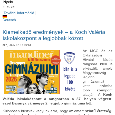
Nyelv
magyar
További információ
Svábbáli információk tartalommal kapcsolatosan
Deutsch
Kiemelkedő eredmények – a Koch Valéria
Iskolaközpont a legjobbak között
sze, 2025-12-17 10:13
Az MCC és az
Oktatásügyi
Hivatal közös
rangsora idén is
elkészült, amely
Magyarország
legjobb
gimnáziumait
vette számba
több szempont
alapján. A
Koch
Valéria Iskolaközpont a rangsorban a 87. helyen végzett
,
ezzel
Baranya vármegye 2. legjobb gimnáziuma
lett.
Különösen büszkék vagyunk arra, hogy az
emelt szintű érettségi