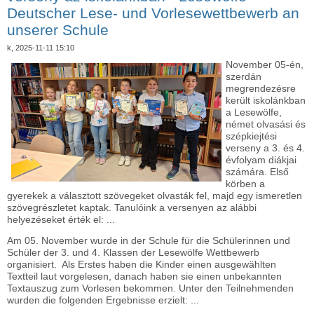
Deutscher Lese- und Vorlesewettbewerb an
unserer Schule
k, 2025-11-11 15:10
November 05-én,
szerdán
megrendezésre
került iskolánkban
a Lesewölfe,
német olvasási és
szépkiejtési
verseny a 3. és 4.
évfolyam diákjai
számára. Első
körben a
gyerekek a választott szövegeket olvasták fel, majd egy ismeretlen
szövegrészletet kaptak. Tanulóink a versenyen az alábbi
helyezéseket érték el: ...
Am 05. November wurde in der Schule für die Schülerinnen und
Schüler der 3. und 4. Klassen der Lesewölfe Wettbewerb
organisiert. Als Erstes haben die Kinder einen ausgewählten
Textteil laut vorgelesen, danach haben sie einen unbekannten
Textauszug zum Vorlesen bekommen. Unter den Teilnehmenden
wurden die folgenden Ergebnisse erzielt: ...