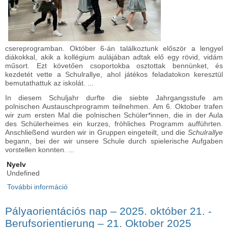
csereprogramban. Október 6-án találkoztunk először a lengyel
diákokkal, akik a kollégium aulájában adtak elő egy rövid, vidám
műsort. Ezt követően csoportokba osztottak bennünket, és
kezdetét vette a Schulrallye, ahol játékos feladatokon keresztül
bemutathattuk az iskolát. ...
In diesem Schuljahr durfte die siebte Jahrgangsstufe am
polnischen Austauschprogramm teilnehmen. Am 6. Oktober trafen
wir zum ersten Mal die polnischen Schüler*innen, die in der Aula
des Schülerheimes ein kurzes, fröhliches Programm aufführten.
Anschließend wurden wir in Gruppen eingeteilt, und die
Schulrallye
begann, bei der wir unsere Schule durch spielerische Aufgaben
vorstellen konnten. ...
Nyelv
Undefined
További információ
Lengyel diákok vendégségben iskolánkban -
Polnische Gäste an unserer Schule tartalommal
kapcsolatosan
Pályaorientációs nap – 2025. október 21. -
Berufsorientierung – 21. Oktober 2025