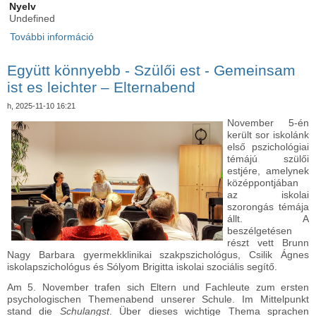
Nyelv
Undefined
További információ
Lesewölfe – Német olvasási és szépkiejtési
verseny az iskolánkban - Lesewölfe – Deutscher
Lese- und Vorlesewettbewerb an unserer Schule
Együtt könnyebb - Szülői est - Gemeinsam
tartalommal kapcsolatosan
ist es leichter – Elternabend
h, 2025-11-10 16:21
November 5-én
került sor iskolánk
első pszichológiai
témájú szülői
estjére, amelynek
középpontjában
az iskolai
szorongás témája
állt. A
beszélgetésen
részt vett Brunn
Nagy Barbara gyermekklinikai szakpszichológus, Csilik Ágnes
iskolapszichológus és Sólyom Brigitta iskolai szociális segítő.
Am 5. November trafen sich Eltern und Fachleute zum ersten
psychologischen Themenabend unserer Schule. Im Mittelpunkt
stand die
Schulangst
. Über dieses wichtige Thema sprachen