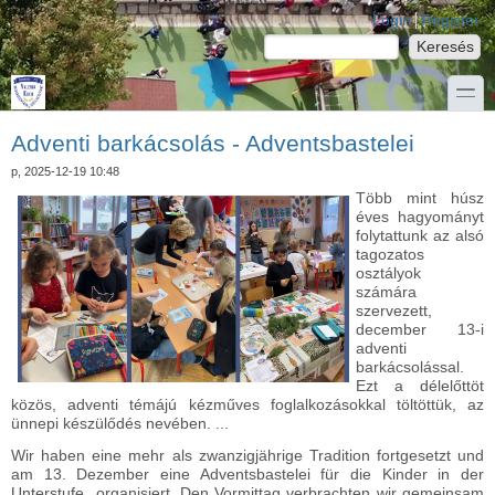
Ugrás a tartalomra
Skip to search
Login links
Login
Register
Keresés
Keresés űrlap
toggle
Adventi barkácsolás - Adventsbastelei
p, 2025-12-19 10:48
Több mint húsz
éves hagyományt
folytattunk az alsó
tagozatos
osztályok
számára
szervezett,
december 13-i
adventi
barkácsolással.
Ezt a délelőttöt
közös, adventi témájú kézműves foglalkozásokkal töltöttük, az
ünnepi készülődés nevében. ...
Wir haben eine mehr als zwanzigjährige Tradition fortgesetzt und
am 13. Dezember eine Adventsbastelei für die Kinder in der
Unterstufe organisiert. Den Vormittag verbrachten wir gemeinsam