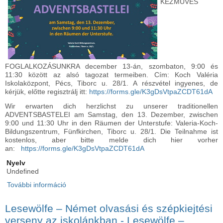
KÉZMŰVES
FOGLALKOZÁSUNKRA december 13-án, szombaton, 9:00 és
11:30 között az alsó tagozat termeiben. Cím: Koch Valéria
Iskolaközpont, Pécs, Tiborc u. 28/1. A részvétel ingyenes, de
kérjük, előtte regisztrálj itt:
https://forms.gle/K3gDsVtpaZCDT61dA
Wir erwarten dich herzlichst zu unserer traditionellen
ADVENTSBASTELEI am Samstag, den 13. Dezember, zwischen
9:00 und 11:30 Uhr in den Räumen der Unterstufe: Valeria-Koch-
Bildungszentrum, Fünfkirchen, Tiborc u. 28/1. Die Teilnahme ist
kostenlos, aber bitte melde dich hier vorher
an:
https://forms.gle/K3gDsVtpaZCDT61dA
Nyelv
Undefined
További információ
Adventsbastelei - Adventi kézműves foglalkozás
tartalommal kapcsolatosan
Lesewölfe – Német olvasási és szépkiejtési
verseny az iskolánkban - Lesewölfe –