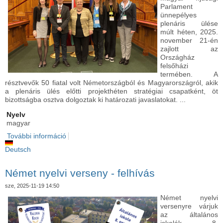
Parlament
ünnepélyes
plenáris ülése
múlt héten, 2025.
november 21-én
zajlott az
Országház
felsőházi
termében. A
résztvevők 50 fiatal volt Németországból és Magyarországról, akik
a plenáris ülés előtti projekt­héten stratégiai csapatként, öt
bizottságba osztva dolgoztak ki határozati javaslatokat. ...
Nyelv
magyar
További információ
Az első Német–Magyar Ifjúsági Parlament ülése
Budapesten tartalommal kapcsolatosan
Deutsch
Német nyelvi verseny - felhívás
sze, 2025-11-19 14:50
Német nyelvi
versenyre várjuk
az általános