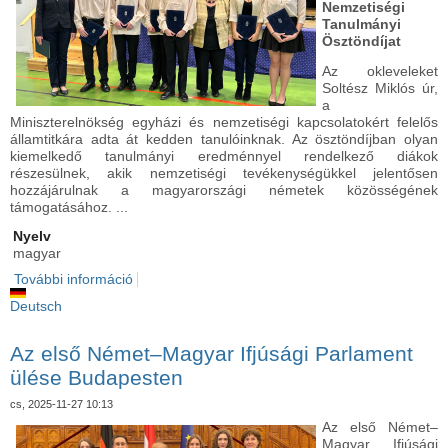
Nemzetiségi
Tanulmányi
Ösztöndíjat
Az okleveleket
Soltész Miklós úr,
a
Miniszterelnökség egyházi és nemzetiségi kapcsolatokért felelős
államtitkára adta át kedden tanulóinknak. Az ösztöndíjban olyan
kiemelkedő tanulmányi eredménnyel rendelkező diákok
részesülnek, akik nemzetiségi tevékenységükkel jelentősen
hozzájárulnak a magyarországi németek közösségének
támogatásához. ...
Nyelv
magyar
További információ
Nemzetiségi ösztöndíjak átadása tartalommal
kapcsolatosan
Deutsch
Az első Német–Magyar Ifjúsági Parlament
ülése Budapesten
cs, 2025-11-27 10:13
Az első Német–
Magyar Ifjúsági