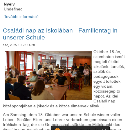
Nyelv
Undefined
További információ
Pályaorientációs nap – 2025. október 21. -
Berufsorientierung – 21. Oktober 2025
tartalommal kapcsolatosan
Családi nap az iskolában - Familientag in
unserer Schule
sze, 2025-10-22 14:28
Október 18-án,
szombaton ismét
megtelt élettel
iskolánk: tanulók,
szülők és
pedagógusok
együtt töltöttek
egy vidám,
közösségépítő
napot. Az idei
Családi nap
középpontjában a jókedv és a közös élmények álltak....
Am Samstag, dem 18. Oktober, war unsere Schule wieder voller
Leben: Schüler, Eltern und Lehrer verbrachten gemeinsam einen
fröhlichen Tag, der die Gemeinschaft stärkte. Im Mittelpunkt des
diesjährigen Familientags standen gute Laune und gemeinsame