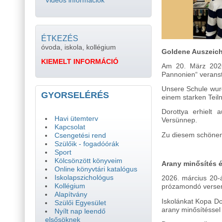
Videós információk
ÉTKEZÉS
óvoda, iskola, kollégium
Goldene Auszeic
KIEMELT INFORMÁCIÓ
Am 20. März 2026
Pannonien“ veranst
Unsere Schule wurd
GYORSELÉRÉS
einem starken Teil
Dorottya erhielt 
Havi ütemterv
Versünnep.
Kapcsolat
Zu diesem schönen 
Csengetési rend
Szülőik - fogadóórák
Sport
Kölcsönzött könyveim
Arany minősítés é
Online könyvtári katalógus
Iskolapszichológus
2026. március 20-
Kollégium
prózamondó versen
Alapítvány
Iskolánkat Kopa Do
Szülői Egyesület
arany minősítéssel 
Nyílt nap leendő
elsősöknek