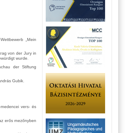
-Wettbewerb „Mein
rag von der Jury in
ewürdigt wurde.
schau der Stiftung
András Gubik.
medencei vers- és
i az erős mezőnyben