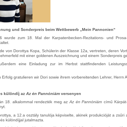
hnung und Sonderpreis beim Wettbewerb „Mein Pannonien“
 wurde zum 18. Mal der Karpatenbecken-Rezitations- und Prosa
altet.
e von Dorottya Kopa, Schülerin der Klasse 12a, vertreten, deren Vort
nehmerfeld mit einer goldenen Auszeichnung und einem Sonderpreis g
außerdem eine Einladung zur im Herbst stattfindenden Leistungs
Erfolg gratulieren wir Dori sowie ihrem vorbereitenden Lehrer, Herrn 
s különdíj az
Az én Pannóniám
versenyen
án 18. alkalommal rendezték meg az
Az én Pannóniám
című Kárpát-
yt.
rottya, a 12.a osztály tanulója képviselte, akinek produkcióját a zsűr
és különdíjjal jutalmazta.