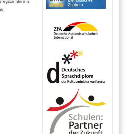
eregszemlére is.
ak.