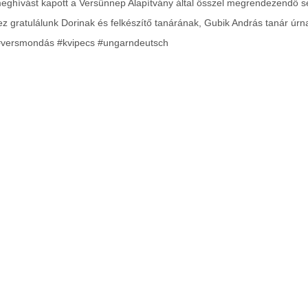
meghívást kapott a Versünnep Alapítvány által ősszel megrendezendő s
 gratulálunk Dorinak és felkészítő tanárának, Gubik András tanár úrn
versmondás #kvipecs #ungarndeutsch