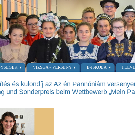
GYSÉGEK
VIZSGA - VERSENY
E-ISKOLA
FELVÉ
ítés és különdíj az Az én Pannóniám versenye
g und Sonderpreis beim Wettbewerb „Mein Pa