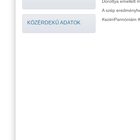
Dorottya emellett 
A szép eredményhez
#azénPannóniám #
KÖZÉRDEKŰ ADATOK