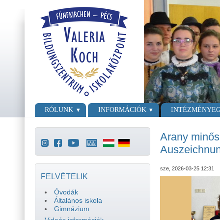
Ugrás a tartalomra
Skip to search
Főmenü
RÓLUNK
INFORMÁCIÓK
INTÉZMÉNYE
Arany minős
Auszeichnun
sze, 2026-03-25 12:31
FELVÉTELIK
Óvodák
Általános iskola
Gimnázium