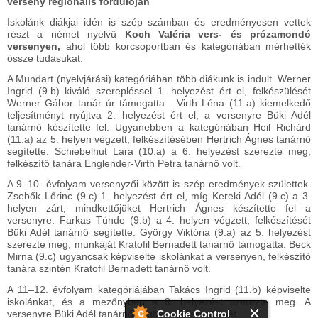
verseny
regionális fordulóján
Iskolánk diákjai idén is szép számban és eredményesen vettek
részt a német nyelvű
Koch Valéria vers- és prózamondó
versenyen,
ahol több korcsoportban és kategóriában mérhették
össze tudásukat.
A Mundart (nyelvjárási) kategóriában több diákunk is indult. Werner
Ingrid (9.b) kiváló szerepléssel 1. helyezést ért el, felkészülését
Werner Gábor tanár úr támogatta. Virth Léna (11.a) kiemelkedő
teljesítményt nyújtva 2. helyezést ért el, a versenyre Büki Adél
tanárnő készítette fel. Ugyanebben a kategóriában Heil Richárd
(11.a) az 5. helyen végzett, felkészítésében Hertrich Ágnes tanárnő
segítette. Schiebelhut Lara (10.a) a 6. helyezést szerezte meg,
felkészítő tanára Englender-Virth Petra tanárnő volt.
A 9–10. évfolyam versenyzői között is szép eredmények születtek.
Zsebők Lőrinc (9.c) 1. helyezést ért el, míg Kereki Adél (9.c) a 3.
helyen zárt; mindkettőjüket Hertrich Ágnes készítette fel a
versenyre. Farkas Tünde (9.b) a 4. helyen végzett, felkészítését
Büki Adél tanárnő segítette. György Viktória (9.a) az 5. helyezést
szerezte meg, munkáját Kratofil Bernadett tanárnő támogatta. Beck
Mirna (9.c) ugyancsak képviselte iskolánkat a versenyen, felkészítő
tanára szintén Kratofil Bernadett tanárnő volt.
A 11–12. évfolyam kategóriájában Takács Ingrid (11.b) képviselte
iskolánkat, és a mezőnyben a 8. helyezést szerezte meg. A
Cookie Control
versenyre Büki Adél tanárnő segítette felkészülését.