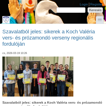
Ugrás a tartalomra
Skip to search
Login links
Login
Register
Keresés
Keresés űrlap
toggle
Szavalatból jeles: sikerek a Koch Valéria
vers- és prózamondó verseny regionális
fordulóján
cs, 2026-03-19 10:26
Szavalatból jeles: sikerek a
Koch Valéria vers- és prózamondó