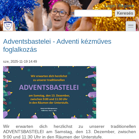
Ugrás a tartalomra
Skip to search
Login links
Login
Register
Keresés
Keresés űrlap
toggle
Adventsbastelei - Adventi kézműves
foglalkozás
sze, 2025-11-19 14:49
Wir erwarten dich herzlichst zu unserer traditionellen
ADVENTSBASTELEI am Samstag, den 13. Dezember, zwischen
9:00 und 11:30 Uhr in den Räumen der Unterstufe.