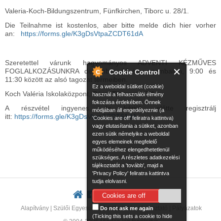
Valeria-Koch-Bildungszentrum, Fünfkirchen, Tiborc u. 28/1.
Die Teilnahme ist kostenlos, aber bitte melde dich hier vorher
an:
https://forms.gle/K3gDsVtpaZCDT61dA
Szeretettel várunk hagyományos ADVENTI KÉZMŰVES
FOGLALKOZÁSUNKRA december 13-án, szombaton, 9:00 és
Cookie Control
11:30 között az alsó tagozat termeiben.
Ez a weboldal sütiket (cookie)
Koch Valéria Iskolaközpont, Pécs, Tiborc u. 28/1.
használ a felhasználói élmény
fokozása érdekében. Önnek
A részvétel ingyenes, de kérjük, előtte regisztrálj
módjában áll engedélyeznie (a
itt:
https://forms.gle/K3gDsVtpaZCDT61dA
'Cookies are off' feliratra kattintva)
vagy elutasítania a sütiket, azonban
ezen sütik némelyike a weboldal
egyes elemeinek megfelelő
működéséhez elengedhetetlenül
szükséges. A részletes adatkezelési
tájékoztatót a 'tovább', majd a
'Privacy Policy' feliratra kattintva
tudja elolvasni.
Cookies are off
Alapítvány
|
Szülői Egyesület
|
Adatkezelési tájékoztató
|
Pályázatok
Do not ask me again
(Ticking this sets a cookie to hide