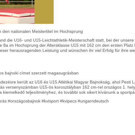
 den nationalen Meistertitel im Hochsprung
 die U16- und U15-Leichtathletik-Meisterschaft statt, bei der unsere
se 8a im Hochsprung der Altersklasse U15 mit 162 cm den ersten Platz 
dieser herausragenden Leistung und wünschen ihr viel Erfolg für ihre wei
os bajnoki címet szerzett magasugrásban
ezésre került az U16 és U15 Atlétikai Magyar Bajnokság, ahol Pesti L
ás versenyszámban U15-ös korosztályban 162 cm-rel országos 1. hely
a kiemelkedő teljesítményhez, és további sok sikert kívánunk a sportpá
grás #országosbajnok #kvisport #kvipecs #ungarndeutsch