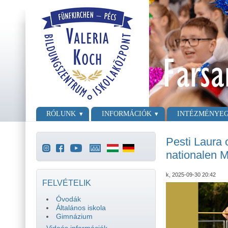
Ugrás a tartalomra
Skip to search
Főmenü
RÓLUNK
INFORMÁCIÓK
INTÉZMÉNYE
Pesti Laura
nationalen M
k, 2025-09-30 20:42
FELVÉTELIK
Óvodák
Általános iskola
Gimnázium