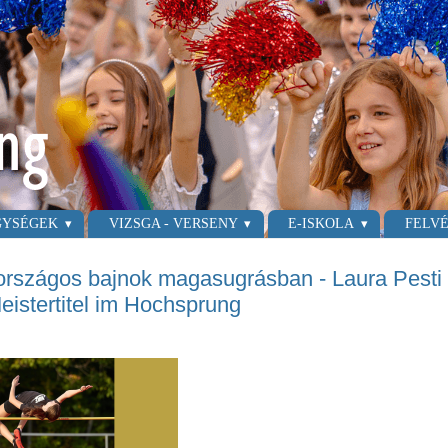
GYSÉGEK
VIZSGA - VERSENY
E-ISKOLA
FELVÉ
 országos bajnok magasugrásban - Laura Pest
eistertitel im Hochsprung