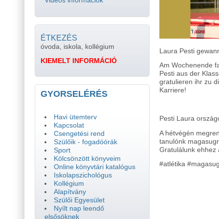
Videós információk
ÉTKEZÉS
óvoda, iskola, kollégium
Laura Pesti gewann
KIEMELT INFORMÁCIÓ
Am Wochenende fand
Pesti aus der Klas
gratulieren ihr zu 
Karriere!
GYORSELÉRÉS
Havi ütemterv
Pesti Laura ország
Kapcsolat
A hétvégén megrend
Csengetési rend
tanulónk magasugr
Szülőik - fogadóórák
Gratulálunk ehhez 
Sport
Kölcsönzött könyveim
#atlétika #magasu
Online könyvtári katalógus
Iskolapszichológus
Kollégium
Alapítvány
Szülői Egyesület
Nyílt nap leendő
elsősöknek