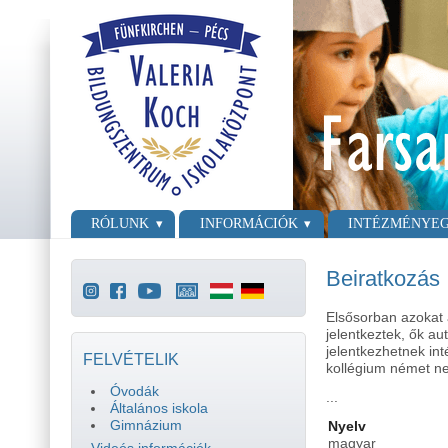
Ugrás a tartalomra
Skip to search
Főmenü
RÓLUNK
INFORMÁCIÓK
INTÉZMÉNYE
Beiratkozás
Elsősorban azokat 
jelentkeztek, ők au
jelentkezhetnek in
FELVÉTELIK
kollégium német ne
Óvodák
...
Általános iskola
Gimnázium
Nyelv
magyar