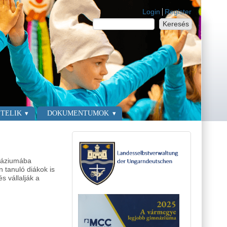
Login links
Login
Register
Keresés
Keresés űrlap
TELIK
DOKUMENTUMOK
mnáziumába
 tanuló diákok is
 vállalják a