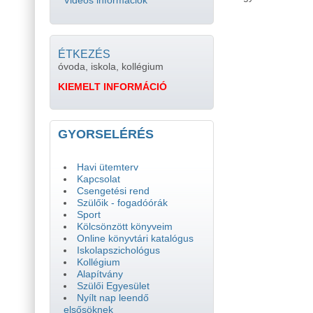
Videós információk
ÉTKEZÉS
óvoda, iskola, kollégium
KIEMELT INFORMÁCIÓ
GYORSELÉRÉS
Havi ütemterv
Kapcsolat
Csengetési rend
Szülőik - fogadóórák
Sport
Kölcsönzött könyveim
Online könyvtári katalógus
Iskolapszichológus
Kollégium
Alapítvány
Szülői Egyesület
Nyílt nap leendő
elsősöknek